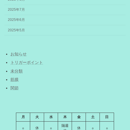
2025年7月
2025年6月
2025年5月
お知らせ
トリガーポイント
未分類
筋膜
関節
月
火
水
木
金
土
日
隔週
休
休
○
○
○
○