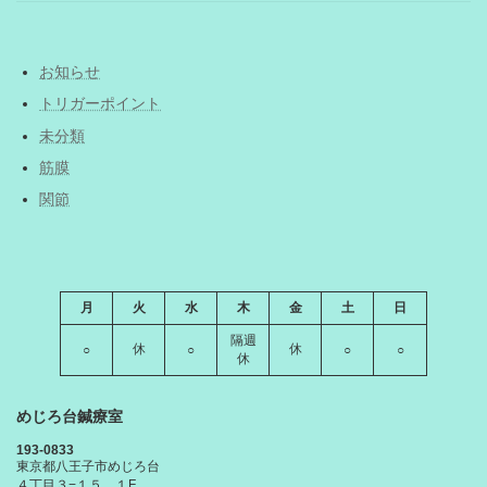
お知らせ
トリガーポイント
未分類
筋膜
関節
月
火
水
木
金
土
日
隔週
休
休
○
○
○
○
休
めじろ台鍼療室
193-0833
東京都八王子市めじろ台
４丁目３−１５ １F