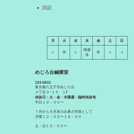
関節
月
火
水
木
金
土
日
隔週
休
休
○
○
○
○
休
めじろ台鍼療室
193-0833
東京都八王子市めじろ台
４丁目３−１５ １F
休診日：火・金・木隔週・臨時休診有
平日１０：００〜
７月から９月末のみ暑さ対策として
月曜１２：００〜１８：００
土・日１０：００〜