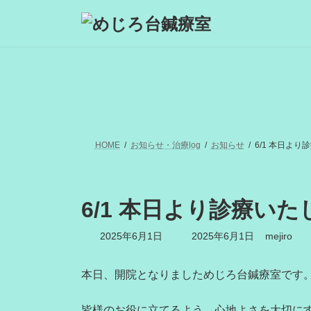
コ
ナ
ン
ビ
テ
ゲ
ン
ー
ツ
シ
へ
ョ
ス
ン
キ
に
ッ
移
プ
動
HOME
お知らせ・治療log
お知らせ
6/1 本日より
6/1 本日より診療いた
最
2025年6月1日
2025年6月1日
mejiro
終
更
新
本日、開院となりましためじろ台鍼療室です
日
時
皆様のお役に立てるよう、心地よさを大切に
: