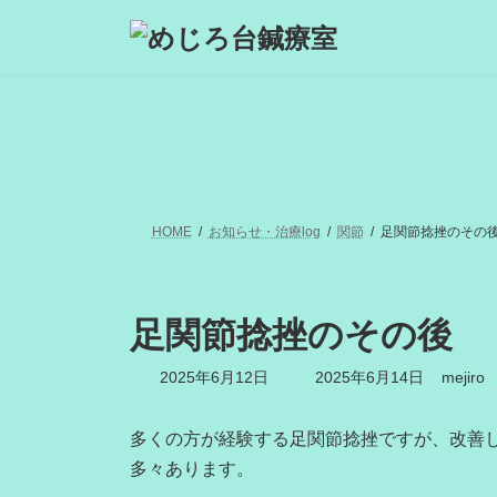
コ
ナ
ン
ビ
テ
ゲ
ン
ー
ツ
シ
へ
ョ
ス
ン
キ
に
ッ
移
プ
動
HOME
お知らせ・治療log
関節
足関節捻挫のその
足関節捻挫のその後
最
2025年6月12日
2025年6月14日
mejiro
終
更
新
多くの方が経験する足関節捻挫ですが、改善
日
多々あります。
時
: