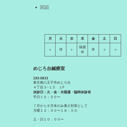
関節
月
火
水
木
金
土
日
隔週
休
休
○
○
○
○
休
めじろ台鍼療室
193-0833
東京都八王子市めじろ台
４丁目３−１５ １F
休診日：火・金・木隔週・臨時休診有
平日１０：００〜
７月から９月末のみ暑さ対策として
月曜１２：００〜１８：００
土・日１０：００〜