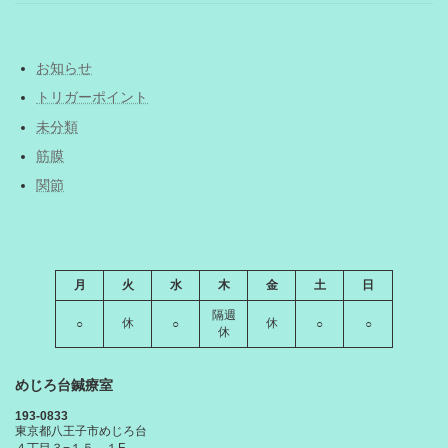
お知らせ
トリガーポイント
未分類
筋膜
関節
月
火
水
木
金
土
日
隔週
休
休
○
○
○
○
休
めじろ台鍼療室
193-0833
東京都八王子市めじろ台