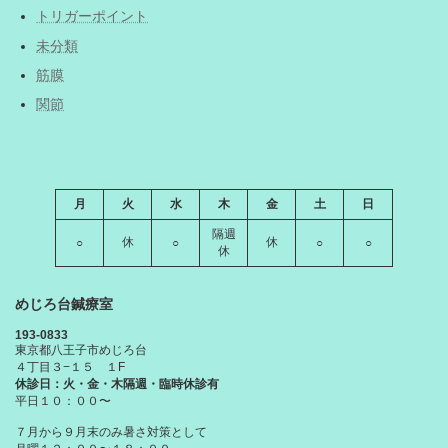
トリガーポイント
未分類
筋膜
関節
月
火
水
木
金
土
日
隔週
休
休
○
○
○
○
休
めじろ台鍼療室
193-0833
東京都八王子市めじろ台
４丁目３−１５ １F
休診日：火・金・木隔週・臨時休診有
平日１０：００〜
７月から９月末のみ暑さ対策として